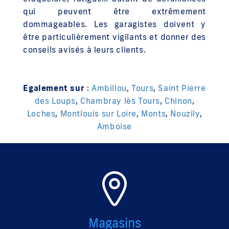
qui peuvent être extrêmement
dommageables. Les garagistes doivent y
être particulièrement vigilants et donner des
conseils avisés à leurs clients.
Egalement sur
:
Ambillou
,
Tours
,
Saint Pierre
des Loups
,
Chambray lès Tours
,
Chinon
,
Loches
,
Montlouis sur Loire
,
Monts
,
Nouzily
,
Amboise
Magasins