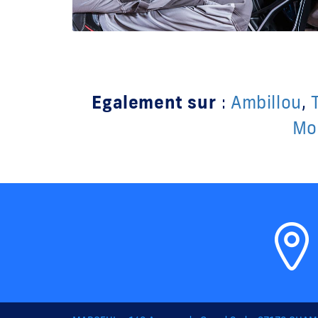
Egalement sur
:
Ambillou
,
Mon