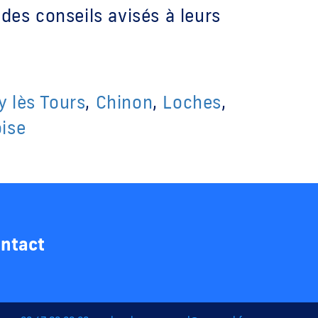
 des conseils avisés à leurs
 lès Tours
,
Chinon
,
Loches
,
ise
ntact