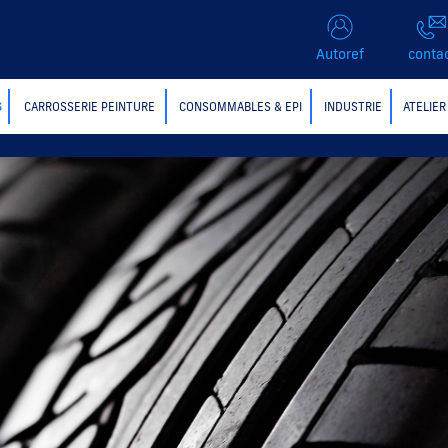
Autoref
conta
S
CARROSSERIE PEINTURE
CONSOMMABLES & EPI
INDUSTRIE
ATELIER