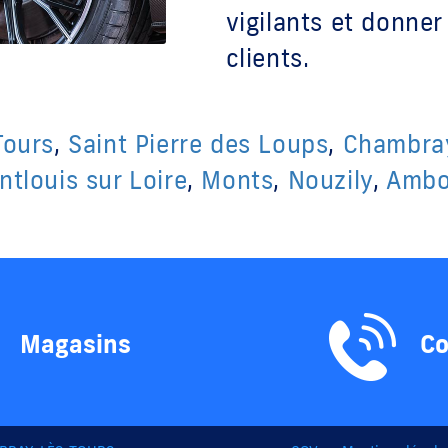
vigilants et donner
clients.
Tours
,
Saint Pierre des Loups
,
Chambray
tlouis sur Loire
,
Monts
,
Nouzily
,
Ambo
Magasins
Co