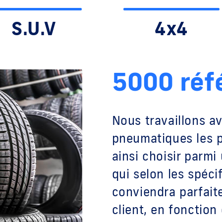
S.U.V
4x4
5000 réf
Nous travaillons a
pneumatiques les p
ainsi choisir parmi
qui selon les spéci
conviendra parfait
client, en fonction 